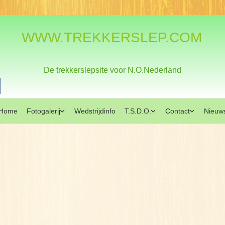
WWW.TREKKERSLEP.COM
De trekkerslepsite voor N.O.Nederland
Home
Fotogalerij
Wedstrijdinfo
T.S.D.O.
Contact
Nieuw