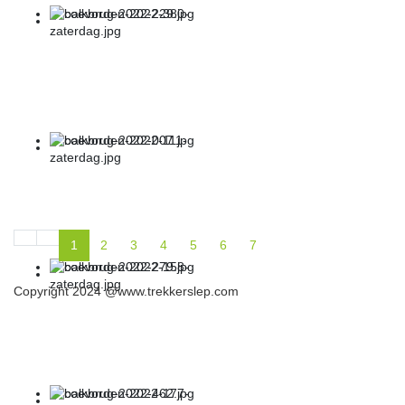
1
2
3
4
5
6
7
Copyright 2024 @www.trekkerslep.com